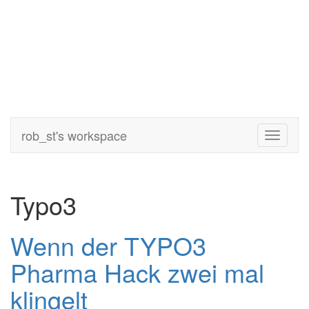
rob_st's workspace
Toggle
navigati
Typo3
Wenn der TYPO3
Pharma Hack zwei mal
klingelt